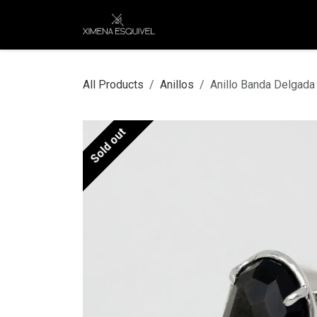
Skip to Content
XEJ
COMPRAR POR
All Products
Anillos
Anillo Banda Delgada
Sold out