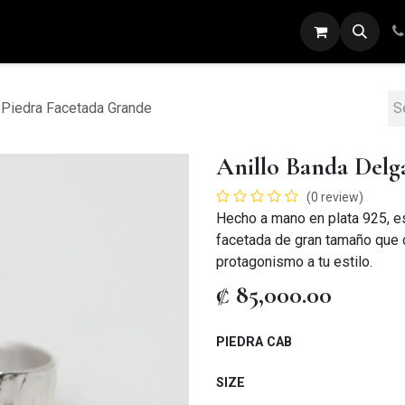
ARETES
ANILLOS
DIJES
PULSERAS
 Piedra Facetada Grande
Anillo Banda Delg
(0 review)
Hecho a mano en plata 925, es
facetada de gran tamaño que ca
protagonismo a tu estilo.
₡
85,000.00
PIEDRA CAB
SIZE