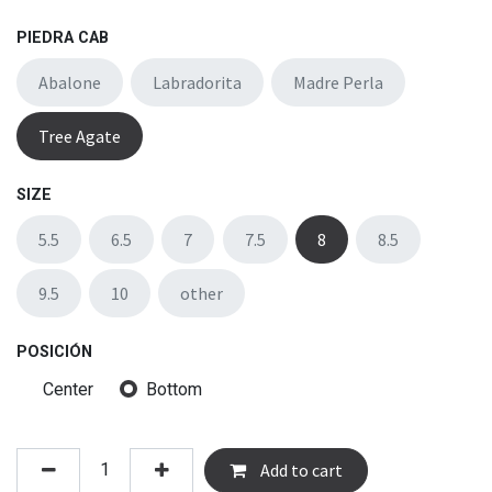
PIEDRA CAB
Abalone
Labradorita
Madre Perla
Tree Agate
SIZE
5.5
6.5
7
7.5
8
8.5
9.5
10
other
POSICIÓN
Center
Bottom
Add to cart