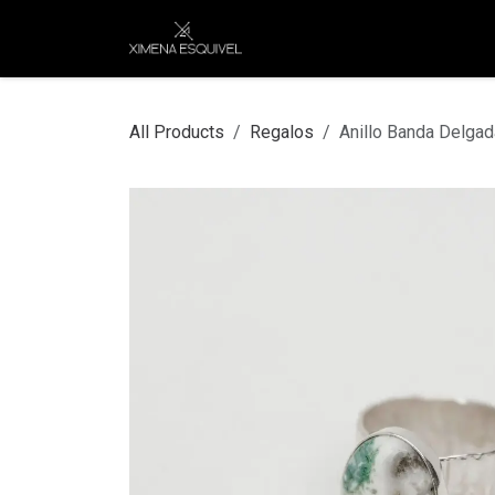
Skip to Content
XEJ
COMPRAR POR
All Products
Regalos
Anillo Banda Delga