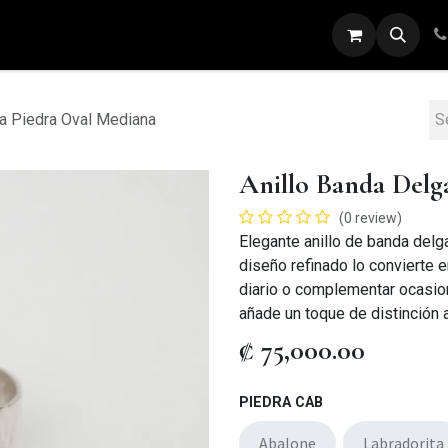
ARETES
ANILLOS
DIJES
PULSERAS
da Piedra Oval Mediana
Anillo Banda Delg
(0 review)
Elegante anillo de banda del
diseño refinado lo convierte e
diario o complementar ocasio
añade un toque de distinción a
₡
75,000.00
PIEDRA CAB
Abalone
Labradorita