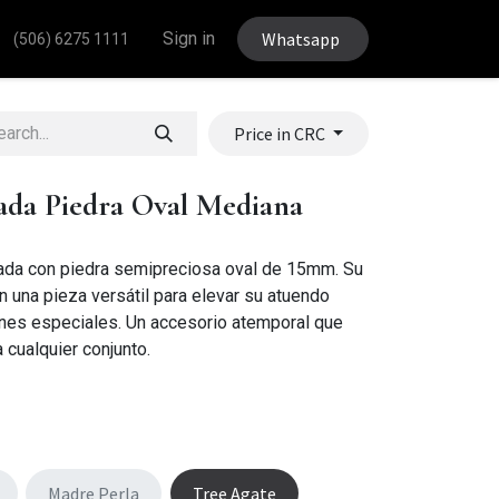
Sign in
Whatsapp
(506) 6275 1111
Price in CRC
ada Piedra Oval Mediana
gada con piedra semipreciosa oval de 15mm. Su
n una pieza versátil para elevar su atuendo
nes especiales. Un accesorio atemporal que
 cualquier conjunto.
Madre Perla
Tree Agate