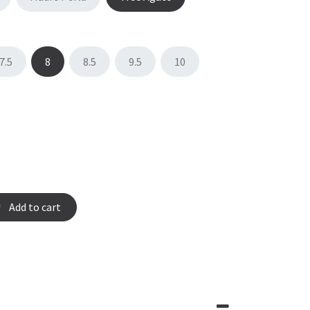
7.5
8
8.5
9.5
10
Add to cart