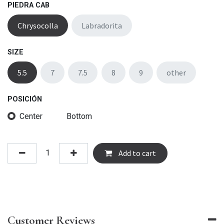
PIEDRA CAB
Chrysocolla
Labradorita
SIZE
5.5
7
7.5
8
9
other
POSICIÓN
Center
Bottom
Add to cart
Customer Reviews