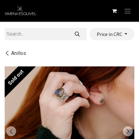
Skip to Content
Price in CRC
Anillos
Sold out