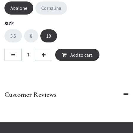
Abalone
Cornalina
SIZE
5.5
8
10
Add to cart
Customer Reviews