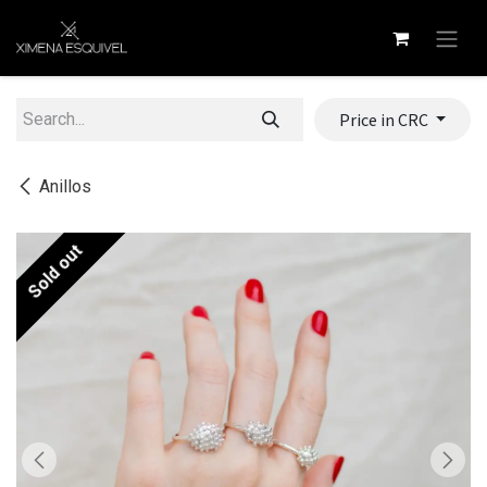
Skip to Content
Price in CRC
Anillos
Sold out