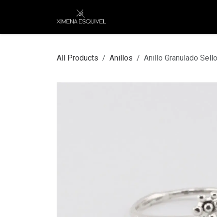
Skip to Content
XEJ
COMPRAR POR
All Products
Anillos
Anillo Granulado Sel