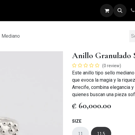
ARETES
ANILLOS
DIJES
PULSERAS
lo Mediano
Anillo Granulado 
(0 review)
Este anillo tipo sello mediano
que evoca la magia y la riquez
Arrecife, combina elegancia y 
quienes buscan una pieza sofi
₡
60,000.00
SIZE
11
11.5