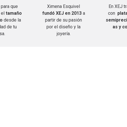
para que
Ximena Esquivel
En XEJ t
 el
tamaño
fundó XEJ en 2013
a
con
plata
lo
desde la
partir de su pasión
semipreci
ad de tu
por el diseño y la
as y c
sa.
joyería.