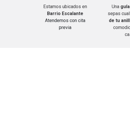
Estamos ubicados en
Una
guía
Barrio Escalante
sepas cual
A
tendemos con cita
de tu anil
previa
comodid
ca