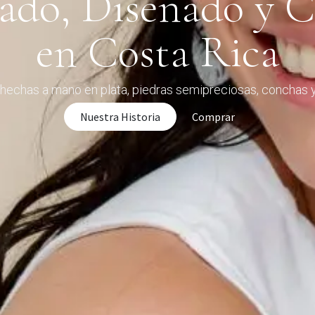
rado, Diseñado y 
en Costa Rica
hechas a mano en plata, piedras semipreciosas, conchas y
Nuestra Historia
Comprar