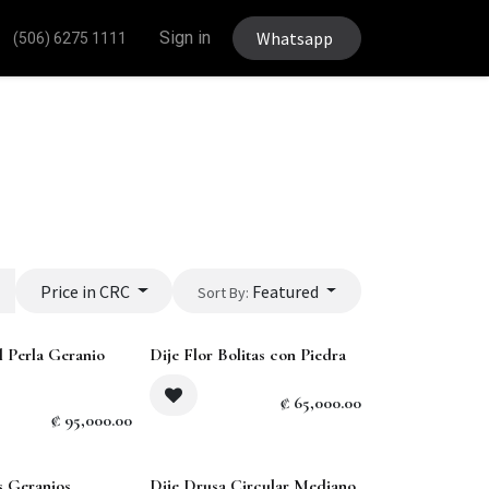
Sign in
Whatsapp
(506) 6275 1111
Price in CRC
Featured
Sort By:
l Perla Geranio
Dije Flor Bolitas con Piedra
₡
65,000.00
₡
95,000.00
 Geranios
Dije Drusa Circular Mediano