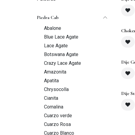
Sold 
Piedra Cab
Abalone
Choker
Blue Lace Agate
Lace Agate
Botswana Agate
Dije G
Crazy Lace Agate
Amazonita
Apatita
Chrysocolla
Sold 
Dije St
Cianita
Cornalina
Cuarzo verde
Cuarzo Rosa
Cuarzo Blanco