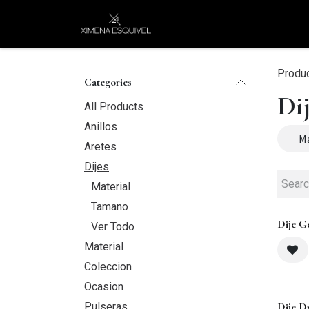
Skip to Content
XEJ
COMPRAR POR
Produ
Categories
Di
All Products
Anillos
Ma
Aretes
Dijes
Material
Tamano
Dije G
Ver Todo
Material
Coleccion
Ocasion
Pulseras
Dije D