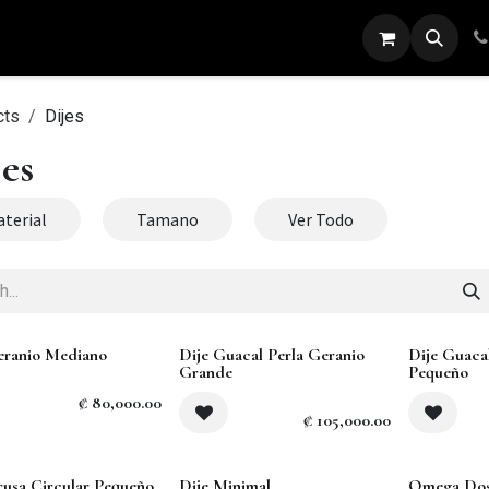
ARETES
ANILLOS
DIJES
PULSERAS
cts
Dijes
jes
terial
Tamano
Ver Todo
Sold out
eranio Mediano
Dije Guacal Perla Geranio
Dije Guaca
Grande
Pequeño
₡
80,000.00
₡
105,000.00
rusa Circular Pequeño
Dije Minimal
Omega Dos