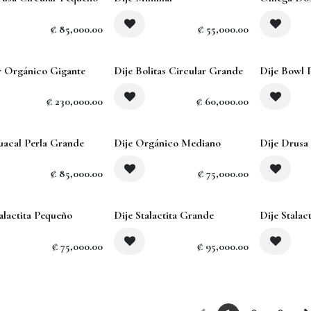
out
Sold out
₡
85,000.00
₡
55,000.00
 Orgánico Gigante
Dije Bolitas Circular Grande
Dije Bowl 
₡
230,000.00
₡
60,000.00
Sold out
Sold out
uacal Perla Grande
Dije Orgánico Mediano
Dije Drusa
₡
85,000.00
₡
75,000.00
out
Sold out
Sold out
alactita Pequeño
Dije Stalactita Grande
Dije Stalac
₡
75,000.00
₡
95,000.00