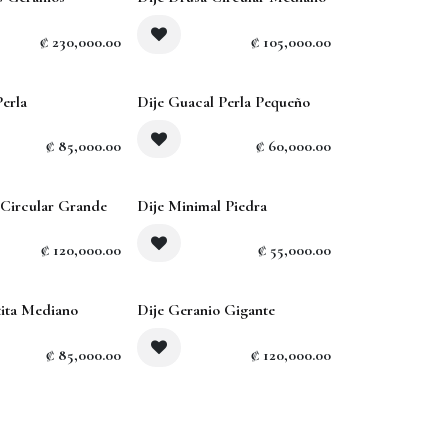
Sold out
₡
230,000.00
₡
105,000.00
Perla
Dije Guacal Perla Pequeño
₡
85,000.00
₡
60,000.00
 Circular Grande
Dije Minimal Piedra
₡
120,000.00
₡
55,000.00
tita Mediano
Dije Geranio Gigante
₡
85,000.00
₡
120,000.00