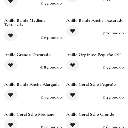
₡
55,000.00
Sold out
Anillo Banda Mediana
Anillo Banda Ancha Texturado
Texturada
₡
70,000.00
₡
65,000.00
Anillo Grande Texturado
Anillo Orgánico Pequeño OP
₡
85,000.00
₡
55,000.00
Anillo Banda Ancha Alargada
Anillo Coral Sello Pequeño
₡
75,000.00
₡
45,000.00
Anillo Coral Sello Mediano
Anillo Coral Sello Grande
₡
55,000.00
₡
65,000.00