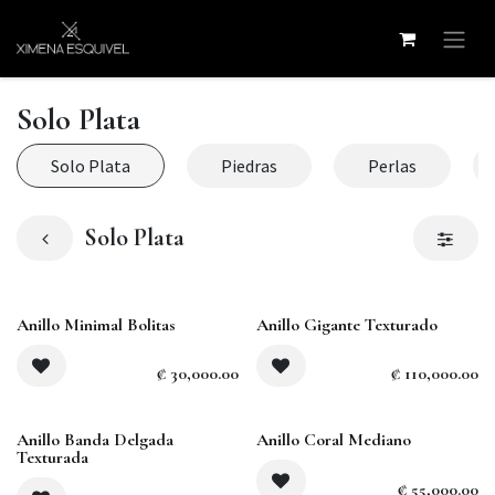
Skip to Content
Solo Plata
Solo Plata
Piedras
Perlas
Solo Plata
Anillo Minimal Bolitas
Anillo Gigante Texturado
₡
30,000.00
₡
110,000.00
Anillo Banda Delgada
Anillo Coral Mediano
Texturada
₡
55,000.00