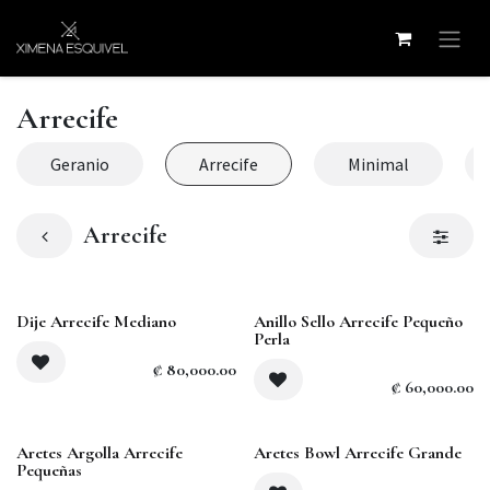
Skip to Content
Arrecife
Geranio
Arrecife
Minimal
Arrecife
Dije Arrecife Mediano
Anillo Sello Arrecife Pequeño
Perla
₡
80,000.00
₡
60,000.00
Sold out
Aretes Argolla Arrecife
Aretes Bowl Arrecife Grande
Pequeñas