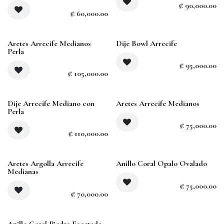
₡
90,000.00
₡
60,000.00
Sold out
Aretes Arrecife Medianos
Dije Bowl Arrecife
Perla
₡
95,000.00
₡
105,000.00
Dije Arrecife Mediano con
Aretes Arrecife Medianos
Perla
₡
75,000.00
₡
110,000.00
Sold out
Aretes Argolla Arrecife
Anillo Coral Opalo Ovalado
Medianas
₡
75,000.00
₡
70,000.00
Anillo Coral Piedra Facetada