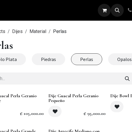
ARETES
ANILLOS
DIJES
PULSERAS
cts
Dijes
Material
Perlas
las
lo Plata
Piedras
Perlas
Opalos
Sold out
uacal Perla Geranio
Dije Guacal Perla Geranio
Dije Bowl 
e
Pequeño
₡
105,000.00
₡
95,000.00
uacal Perla Grande
Dije Arrecife Mediano con