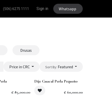
Sign in
Whatsapp
(506) 6275 1111
Drusas
Price in CRC
Featured
Sort By:
Perla
Dije Guacal Perla Pequeño
₡
85,000.00
₡
60,000.00