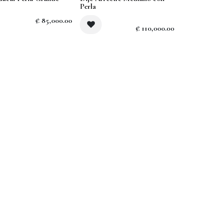
Perla
₡
85,000.00
₡
110,000.00