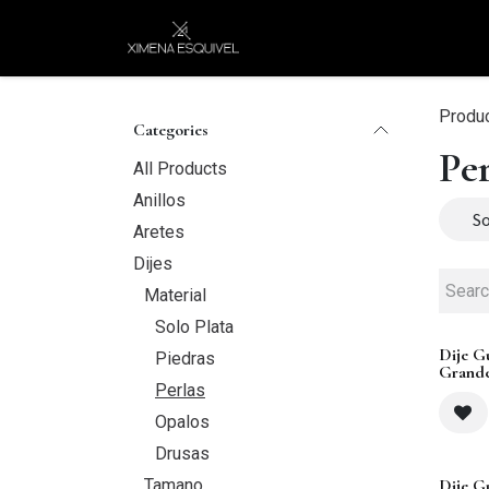
Skip to Content
XEJ
COMPRAR POR
Produ
Categories
Per
All Products
Anillos
So
Aretes
Dijes
Material
Solo Plata
Dije G
Piedras
Grand
Perlas
Opalos
Drusas
Tamano
Dije G