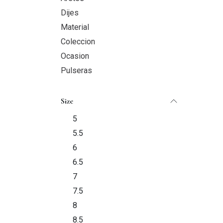
Dijes
Material
Coleccion
Ocasion
Pulseras
Size
5
5.5
6
6.5
7
7.5
8
8.5