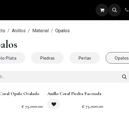
ARETES
ANILLOS
DIJES
PULSERAS
cts
Anillos
Material
Opalos
alos
lo Plata
Piedras
Perlas
Opalos
 Coral Opalo Ovalado
Anillo Coral Piedra Facetada
₡
75,000.00
₡
75,000.00