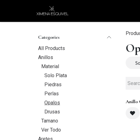
Skip to Content
XEJ
COMPRAR POR
Produ
Categories
Op
All Products
Anillos
So
Material
Solo Plata
Piedras
Perlas
Anillo
Opalos
Drusas
Tamano
Ver Todo
Aretes