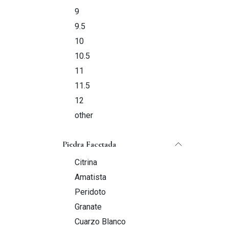
9
9.5
10
10.5
11
11.5
12
other
Piedra Facetada
Citrina
Amatista
Peridoto
Granate
Cuarzo Blanco