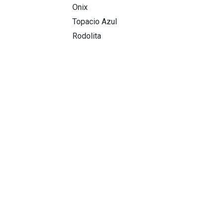
Onix
Topacio Azul
Rodolita
Price Range
Nuestra Historia
Blog
Preguntas Frecuentes
Cuidados
Garantía