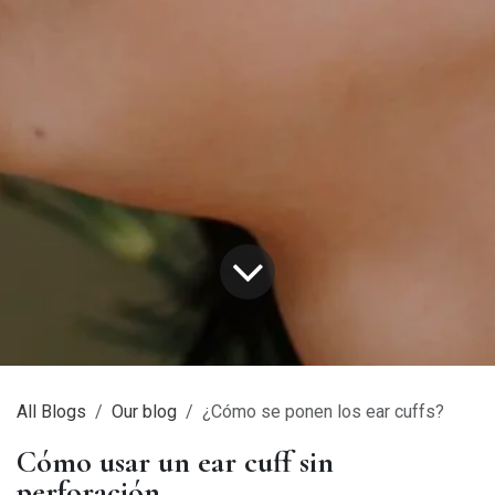
All Blogs
Our blog
¿Cómo se ponen los ear cuffs?
Cómo usar un ear cuff sin
perforación