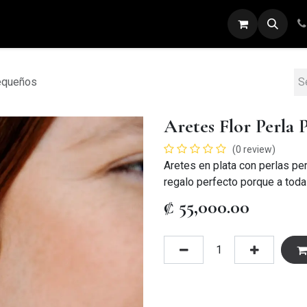
ARETES
ANILLOS
DIJES
PULSERAS
Pequeños
Aretes Flor Perla 
(0 review)
Aretes en plata con perlas pe
regalo perfecto porque a toda
₡
55,000.00