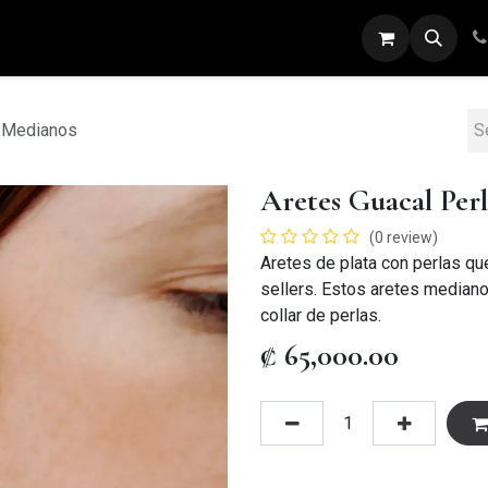
ARETES
ANILLOS
DIJES
PULSERAS
a Medianos
Aretes Guacal Per
(0 review)
Aretes de plata con perlas qu
sellers. Estos aretes median
collar de perlas.
₡
65,000.00