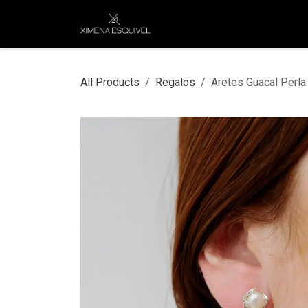
Skip to Content
XEJ
COMPRAR POR
All Products
Regalos
Aretes Guacal Perl