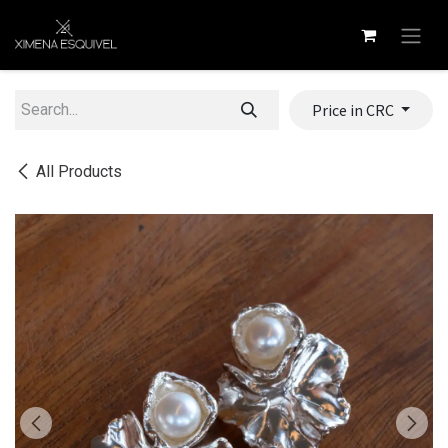
Skip to Content
Price in CRC
All Products