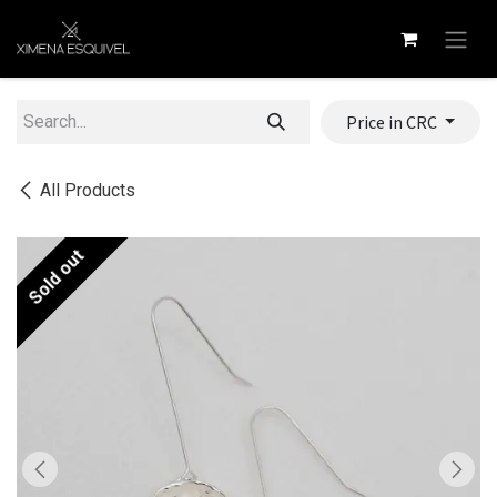
Skip to Content
Price in CRC
All Products
Sold out