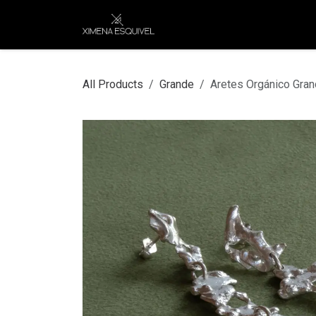
Skip to Content
XEJ
COMPRAR POR
All Products
Grande
Aretes Orgánico Gra