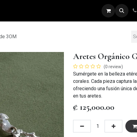
ARETES
ANILLOS
DIJES
PULSERAS
nde 3OM
Aretes Orgánico 
(0 review)
Sumérgete en la belleza etére
corales. Cada pieza captura l
ofreciendo una fusión única de
en tus aretes.
₡
125,000.00