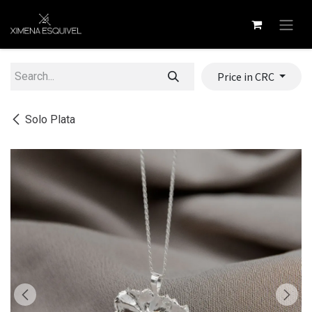
Skip to Content
Price in CRC
Solo Plata