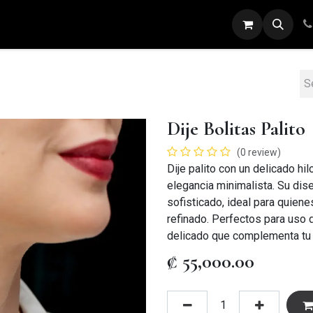
ARETES
ANILLOS
DIJES
PULSERAS
Dije Bolitas Palito
(0 review)
Dije palito con un delicado hi
elegancia minimalista. Su dise
sofisticado, ideal para quien
refinado. Perfectos para uso d
delicado que complementa tu l
₡
55,000.00