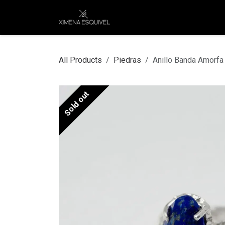
Skip to Content
XEJ
COMPRAR POR
All Products
Piedras
Anillo Banda Amorfa
Sold out