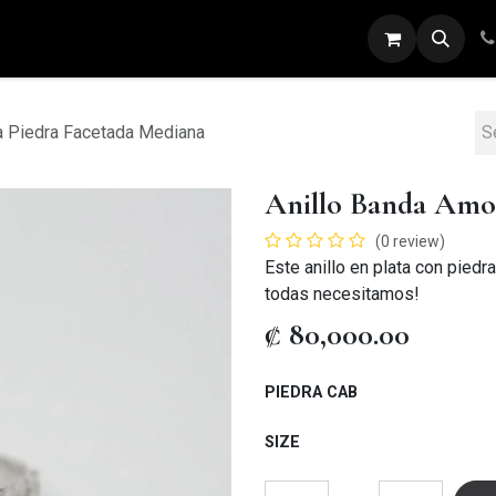
ARETES
ANILLOS
DIJES
PULSERAS
a Piedra Facetada Mediana
Anillo Banda Amor
(0 review)
Este anillo en plata con piedra
todas necesitamos!
₡
80,000.00
PIEDRA CAB
SIZE