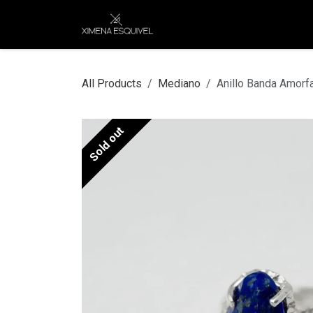
Skip to Content
XEJ
COMPRAR POR
All Products
Mediano
Anillo Banda Amorf
Sold out