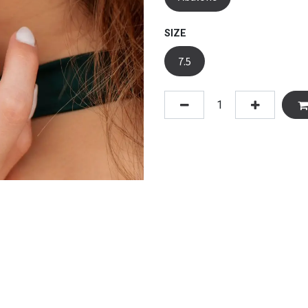
SIZE
7.5