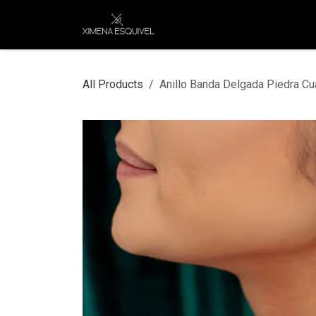
Skip to Content
XEJ
COMPRAR POR
All Products
Anillo Banda Delgada Piedra C