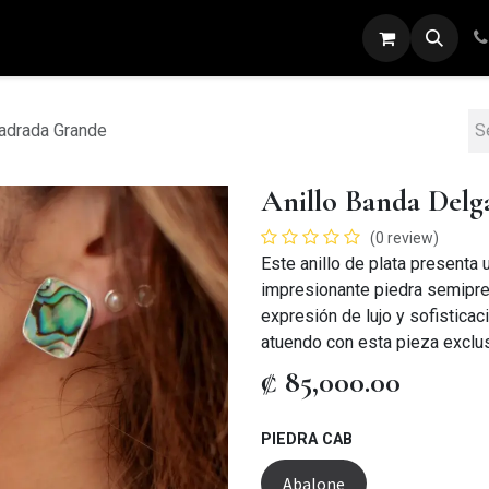
ARETES
ANILLOS
DIJES
PULSERAS
uadrada Grande
Anillo Banda Delg
(0 review)
Este anillo de plata presenta
impresionante piedra semipre
expresión de lujo y sofisticac
atuendo con esta pieza exclus
₡
85,000.00
PIEDRA CAB
Abalone