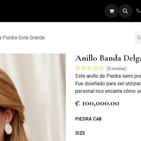
ARETES
ANILLOS
DIJES
PULSERAS
a Piedra Gota Grande
Anillo Banda Delg
(0 review)
Este anillo de Piedra semi pr
Fue diseñado para ser utiliza
personal nos encanta cómo se 
₡
100,000.00
PIEDRA CAB
SIZE