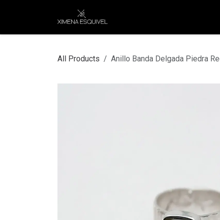
Skip to Content
XEJ
COMPRAR POR
All Products
Anillo Banda Delgada Piedra R