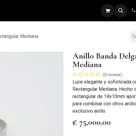
ARETES
ANILLOS
DIJES
PULSERAS
ectangular Mediana
Anillo Banda Delg
Mediana
(0 review)
Luce elegante y sofisticada c
Rectangular Mediana. Hecho d
rectangular de 14x10mm aporta
para combinar con otros anillo
exclusivo anillo.
₡
75,000.00