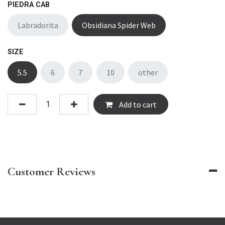
PIEDRA CAB
Labradorita
Obsidiana Spider Web
SIZE
5.5
6
7
10
other
Add to cart
Customer Reviews