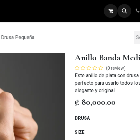
ARETES
ANILLOS
DIJES
PULSERAS
a Drusa Pequeña
Anillo Banda Med
(0 review)
Este anillo de plata con drusa
perfecto para usarlo todos los
elegante y original.
₡
80,000.00
DRUSA
SIZE