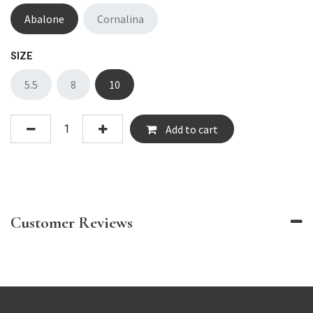
Abalone
Cornalina
SIZE
5.5
8
10
Add to cart
Customer Reviews