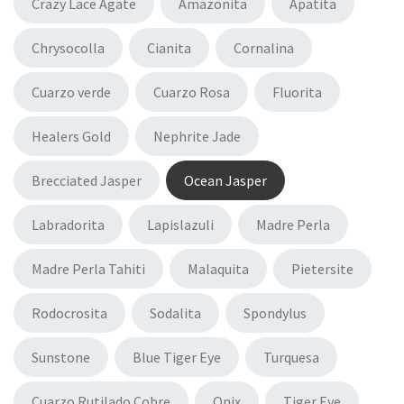
Crazy Lace Agate
Amazonita
Apatita
Chrysocolla
Cianita
Cornalina
Cuarzo verde
Cuarzo Rosa
Fluorita
Healers Gold
Nephrite Jade
Brecciated Jasper
Ocean Jasper
Labradorita
Lapislazuli
Madre Perla
Madre Perla Tahiti
Malaquita
Pietersite
Rodocrosita
Sodalita
Spondylus
Sunstone
Blue Tiger Eye
Turquesa
Cuarzo Rutilado Cobre
Onix
Tiger Eye