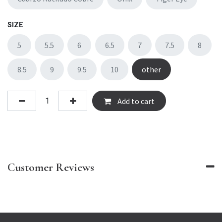
SIZE
5
5.5
6
6.5
7
7.5
8
8.5
9
9.5
10
other
Add to cart
Customer Reviews