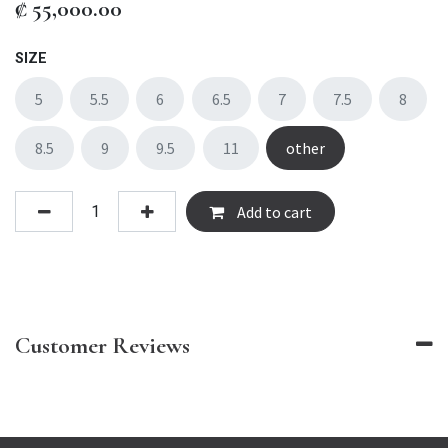
₡
55,000.00
SIZE
5
5.5
6
6.5
7
7.5
8
8.5
9
9.5
11
other
Add to cart
Customer Reviews