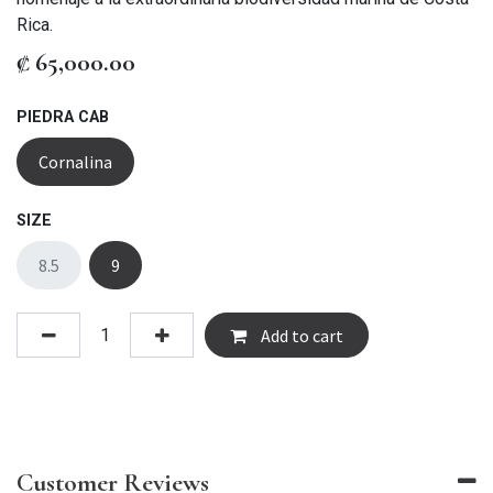
Rica.
₡
65,000.00
PIEDRA CAB
Cornalina
SIZE
8.5
9
Add to cart
Customer Reviews