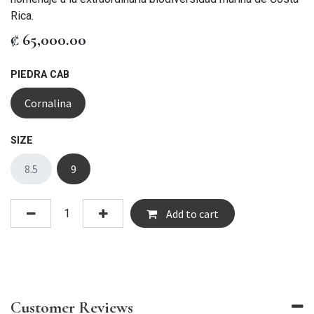
Rica.
₡
65,000.00
PIEDRA CAB
Cornalina
SIZE
8.5
9
Add to cart
Customer Reviews