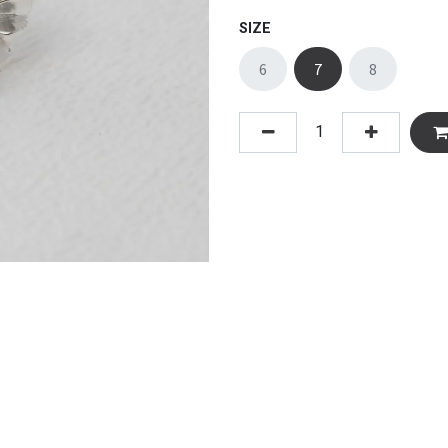
SIZE
6
7
8