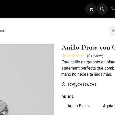
ARETES
ANILLOS
DIJES
PULSERAS
nio
Anillo Drusa con 
(0 review)
Este anillo de geranio en plat
statement perfecta que combin
mano no necesita nada mas.
₡
105,000.00
DRUSA
Agata Blanca
Agata 