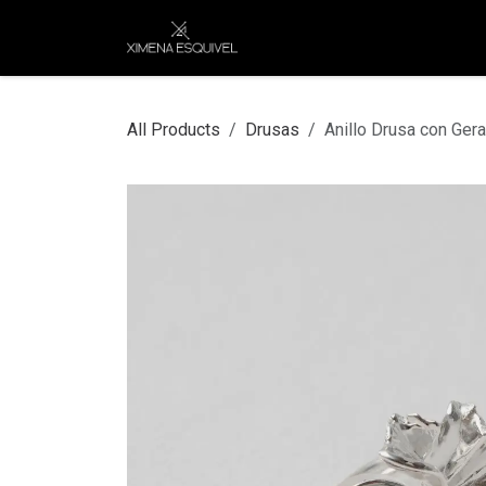
Skip to Content
XEJ
COMPRAR POR
All Products
Drusas
Anillo Drusa con Gera