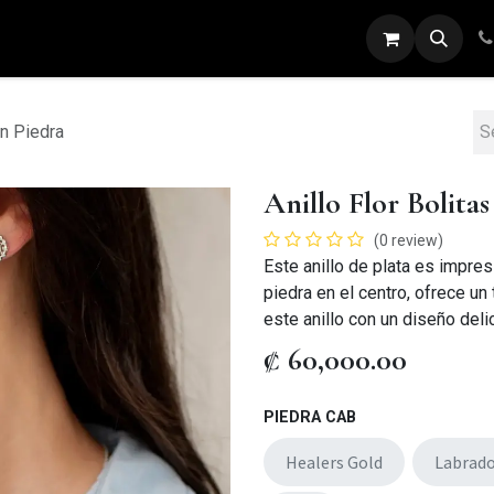
ARETES
ANILLOS
DIJES
PULSERAS
on Piedra
Anillo Flor Bolita
(0 review)
Este anillo de plata es impres
piedra en el centro, ofrece un 
este anillo con un diseño deli
₡
60,000.00
PIEDRA CAB
Healers Gold
Labrado