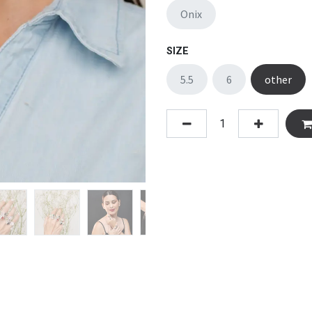
Onix
SIZE
5.5
6
other