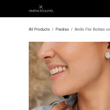
Skip to Content
XEJ
COMPRAR POR
All Products
Piedras
Anillo Flor Bolitas c