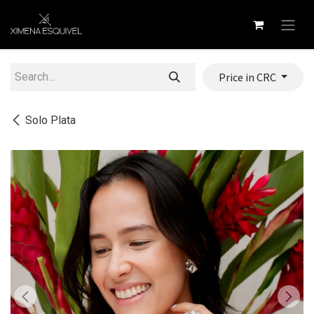
Skip to Content
Price in CRC
Solo Plata