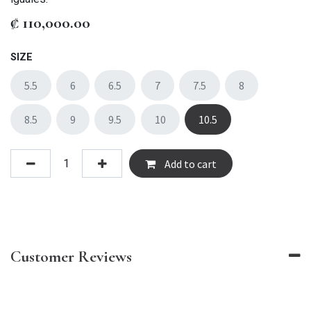
₡
110,000.00
SIZE
5.5
6
6.5
7
7.5
8
8.5
9
9.5
10
10.5
Add to cart
Customer Reviews