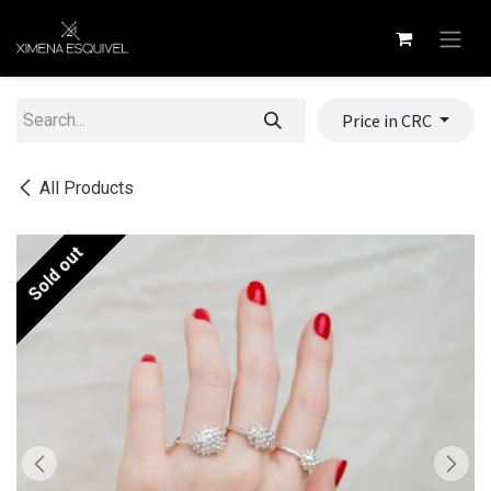
Skip to Content
Price in CRC
All Products
Sold out