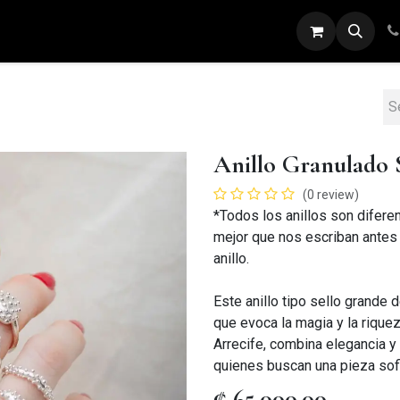
ARETES
ANILLOS
DIJES
PULSERAS
Anillo Granulado 
(0 review)
*Todos los anillos son diferen
mejor que nos escriban antes 
anillo.
Este anillo tipo sello grande 
que evoca la magia y la riquez
Arrecife, combina elegancia y 
quienes buscan una pieza sofi
₡
65,000.00