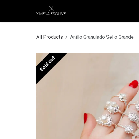
Skip to Content
XEJ
COMPRAR POR
All Products
Anillo Granulado Sello Grande
Sold out