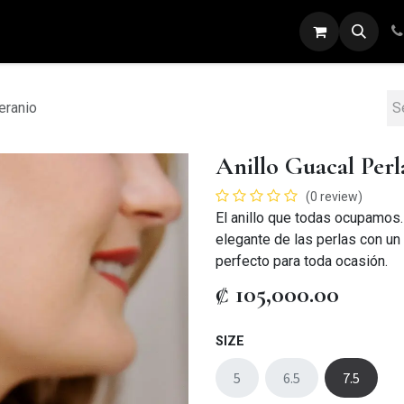
ARETES
ANILLOS
DIJES
PULSERAS
eranio
Anillo Guacal Per
(0 review)
El anillo que todas ocupamos. 
elegante de las perlas con un a
perfecto para toda ocasión.
₡
105,000.00
SIZE
5
6.5
7.5