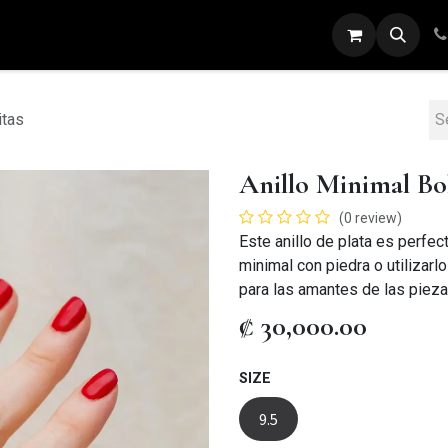
ARETES
ANILLOS
DIJES
PULSERAS
itas
Anillo Minimal Bol
(0 review)
Este anillo de plata es perfe
minimal con piedra o utilizarl
para las amantes de las piez
₡
30,000.00
SIZE
9.5