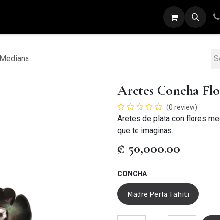
ARETES
ANILLOS
DIJES
PULSERAS
 Mediana
Aretes Concha Fl
(0 review)
Aretes de plata con flores me
que te imaginas.
₡
50,000.00
CONCHA
Madre Perla Tahiti