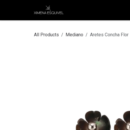
Skip to Content
XEJ
COMPRAR POR
All Products
Mediano
Aretes Concha Flor