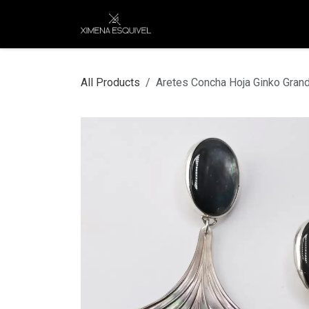
Skip to Content
XEJ
COMPRAR POR
All Products
Aretes Concha Hoja Ginko Gran