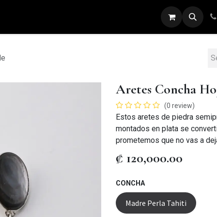
ARETES
ANILLOS
DIJES
PULSERAS
de
Aretes Concha Ho
(0 review)
Estos aretes de piedra semip
montados en plata se converti
prometemos que no vas a deja
₡
120,000.00
CONCHA
Madre Perla Tahiti