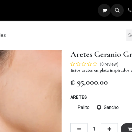
ARETES
ANILLOS
DIJES
PULSERAS
des
Aretes Geranio G
(0 review)
Estos aretes en plata inspirados e
₡
95,000.00
ARETES
Palito
Gancho