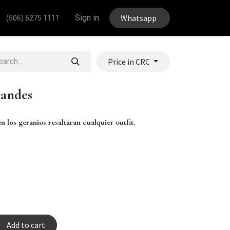
Sign in
Whatsapp
(506) 6275 1111
Price in CRC
randes
n los geranios resaltaran cualquier outfit.
Add to cart