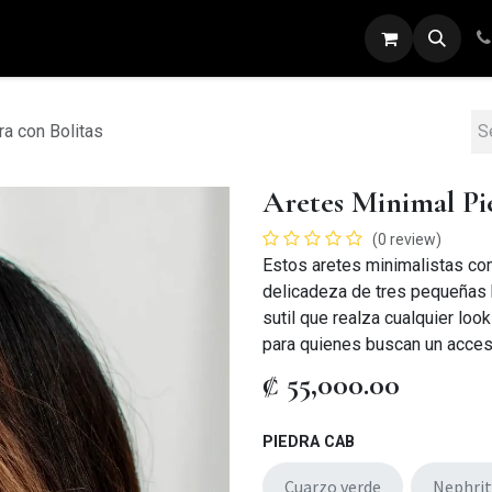
ARETES
ANILLOS
DIJES
PULSERAS
ra con Bolitas
Aretes Minimal Pie
(0 review)
Estos aretes minimalistas comb
delicadeza de tres pequeñas b
sutil que realza cualquier loo
para quienes buscan un acceso
₡
55,000.00
PIEDRA CAB
Cuarzo verde
Nephrit