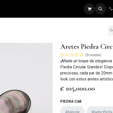
ARETES
ANILLOS
DIJES
PULSERAS
Aretes Piedra Cir
(0 review)
¡Añade un toque de elegancia y
Piedra Circular Grandes! Disp
preciosas, cada par de 20mm ap
look con estos aretes artístic
₡
105,000.00
PIEDRA CAB
Abalone
Madre Perla