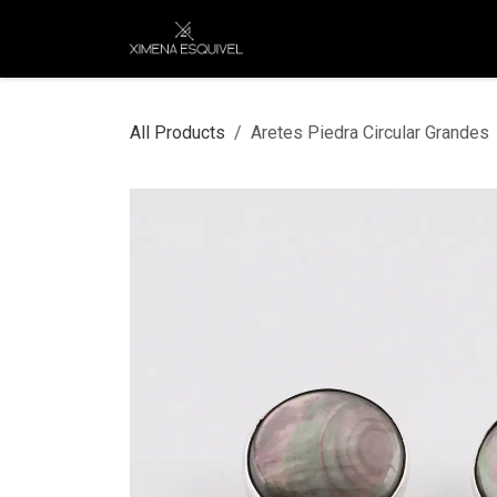
Skip to Content
XEJ
COMPRAR POR
All Products
Aretes Piedra Circular Grandes