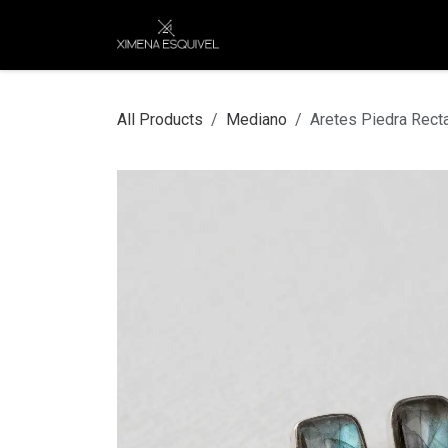
Skip to Content
XEJ
COMPRAR POR
All Products
Mediano
Aretes Piedra Rect