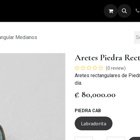
ARETES
ANILLOS
DIJES
PULSERAS
angular Medianos
Aretes Piedra Rec
(0 review)
Aretes rectangulares de Piedr
día.
₡
80,000.00
PIEDRA CAB
Labradorita