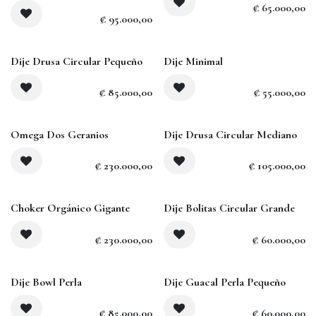
₡
65.000,00
₡
95.000,00
Agotado
Dije Drusa Circular Pequeño
Dije Minimal
₡
85.000,00
₡
55.000,00
Agotado
Agotado
Omega Dos Geranios
Dije Drusa Circular Mediano
₡
230.000,00
₡
105.000,00
Choker Orgánico Gigante
Dije Bolitas Circular Grande
₡
230.000,00
₡
60.000,00
Dije Bowl Perla
Dije Guacal Perla Pequeño
₡
85.000,00
₡
60.000,00