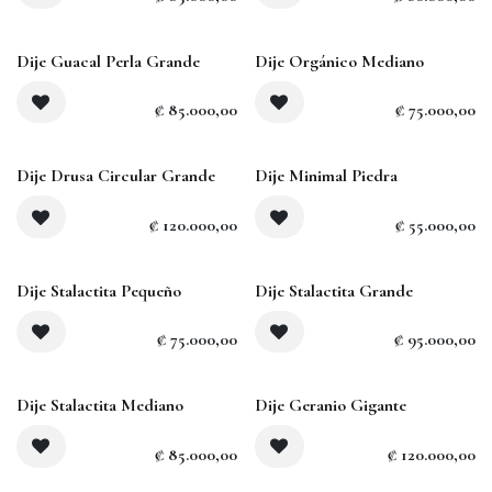
Agotado
Dije Guacal Perla Grande
Dije Orgánico Mediano
₡
85.000,00
₡
75.000,00
Agotado
Dije Drusa Circular Grande
Dije Minimal Piedra
₡
120.000,00
₡
55.000,00
Agotado
Agotado
Dije Stalactita Pequeño
Dije Stalactita Grande
₡
75.000,00
₡
95.000,00
Agotado
Dije Stalactita Mediano
Dije Geranio Gigante
₡
85.000,00
₡
120.000,00