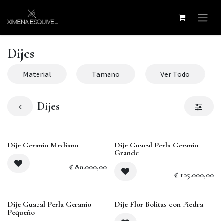
Ir al contenido
Dijes
Material
Tamano
Ver Todo
Dijes
Dije Geranio Mediano
Dije Guacal Perla Geranio
Grande
₡
80.000,00
₡
105.000,00
Agotado
Dije Guacal Perla Geranio
Dije Flor Bolitas con Piedra
Pequeño