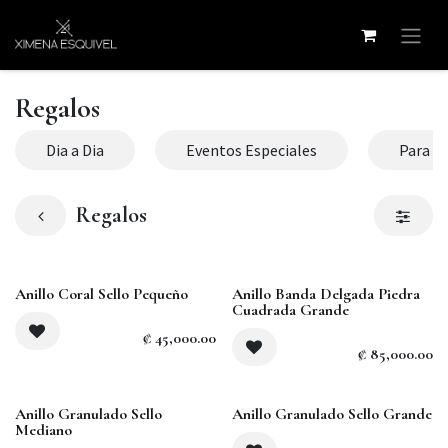
Skip to Content
Regalos
Dia a Dia
Eventos Especiales
Para la
Regalos
Anillo Coral Sello Pequeño
Anillo Banda Delgada Piedra
Cuadrada Grande
₡
45,000.00
₡
85,000.00
Sold out
Anillo Granulado Sello
Anillo Granulado Sello Grande
Mediano