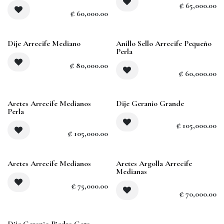
₡
65,000.00
₡
60,000.00
Dije Arrecife Mediano
Anillo Sello Arrecife Pequeño
Perla
₡
80,000.00
₡
60,000.00
Aretes Arrecife Medianos
Dije Geranio Grande
Perla
₡
105,000.00
₡
105,000.00
Sold out
Aretes Arrecife Medianos
Aretes Argolla Arrecife
Medianas
₡
75,000.00
₡
70,000.00
Dije Geranio Piedra Gota